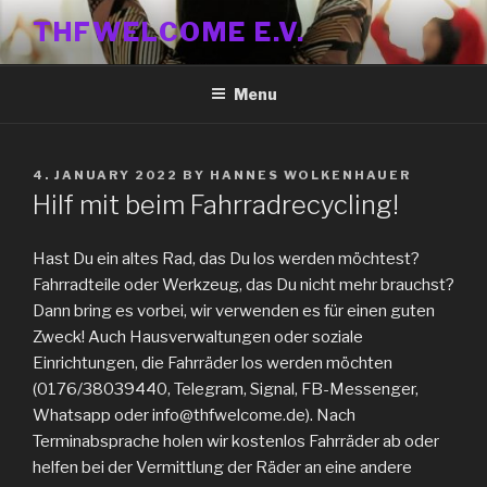
Skip
THFWELCOME E.V.
to
content
Menu
POSTED
4. JANUARY 2022
BY
HANNES WOLKENHAUER
ON
Hilf mit beim Fahrradrecycling!
Hast Du ein altes Rad, das Du los werden möchtest?
Fahrradteile oder Werkzeug, das Du nicht mehr brauchst?
Dann bring es vorbei, wir verwenden es für einen guten
Zweck! Auch Hausverwaltungen oder soziale
Einrichtungen, die Fahrräder los werden möchten
(0176/38039440, Telegram, Signal, FB-Messenger,
Whatsapp oder info@thfwelcome.de). Nach
Terminabsprache holen wir kostenlos Fahrräder ab oder
helfen bei der Vermittlung der Räder an eine andere