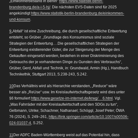
„Einwohnerbestand in Berlin“
https://www.statistik-berlin-
brandenburg.de/a-i-5-hj/
. Die nächsten EVS-Daten sind für 2025
angekündigt
https://www.statistik-berlin-brandenburg.de/einkommen-
und-konsum
.
9
„Abfall“ ist eine Zuschreibung, die durch gesellschaftliche Entwertung
entsteht, so Grüber. „Grundlage des Konsumismus sind soziale
Strategien der Entwertung….Die gesellschaftlichen Strategien der
Entwertung existierender Güter, die zur Steigerung der Menge des
Gekauften eingesetzt werden, bestehen in einer Diskriminierung des
Gebrauchs der je vorhandenen Dinge zu Gunsten des Verbrauchs“,
Grüber, Gerd, Abfall und Technik, in: Grundwald, Armin (Hg.), Handbuch
Technikethik, Stuttgart 2013, S.238-243, S.242.
10
Das Verhältnis wird als Hierarchie verstanden, „Reduce“ wäre
besser als „ReUse“ usw. Im Kreislaufwirtschaftsgesetz wird dies unter
§6 formuliert
https://www.gesetze-im-internet.de/krwg/__6.html
. Vgl.
„Was Fahrräder mit der Kreislaufwirtschaft und den SDGs zu tun“,
Gelbmann, Ulrike; Schachner, Nathanael; Schöggl, Josef Peter; ÖWA
76 (2024), S. 249–261,
https://link.springer.com/article/10.1007/s00506-
024-01037-4
, S.252.
11
Der ADFC Baden-Württemberg weist auf das Potential hin, dass