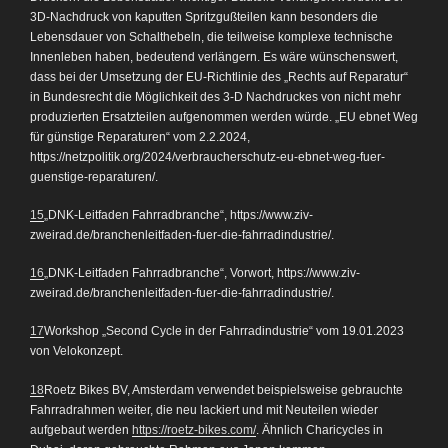
3D-Nachdruck von kaputten Spritzgußteilen kann besonders die
Lebensdauer von Schalthebeln, die teilweise komplexe technische
Innenleben haben, bedeutend verlängern. Es wäre wünschenswert,
dass bei der Umsetzung der EU-Richtlinie des „Rechts auf Reparatur“
in Bundesrecht die Möglichkeit des 3-D Nachdruckes von nicht mehr
produzierten Ersatzteilen aufgenommen werden würde. „EU ebnet Weg
für günstige Reparaturen“ vom 2.2.2024,
https://netzpolitik.org/2024/verbraucherschutz-eu-ebnet-weg-fuer-
guenstige-reparaturen/.
15
„DNK-Leitfaden Fahrradbranche“, https://www.ziv-
zweirad.de/branchenleitfaden-fuer-die-fahrradindustrie/.
16
„DNK-Leitfaden Fahrradbranche“, Vorwort, https://www.ziv-
zweirad.de/branchenleitfaden-fuer-die-fahrradindustrie/.
17
Workshop „Second Cycle in der Fahrradindustrie“ vom 19.01.2023
von Velokonzept.
18
Roetz Bikes BV, Amsterdam verwendet beispielsweise gebrauchte
Fahrradrahmen weiter, die neu lackiert und mit Neuteilen wieder
aufgebaut werden
https://roetz-bikes.com/
. Ähnlich Charicycles in