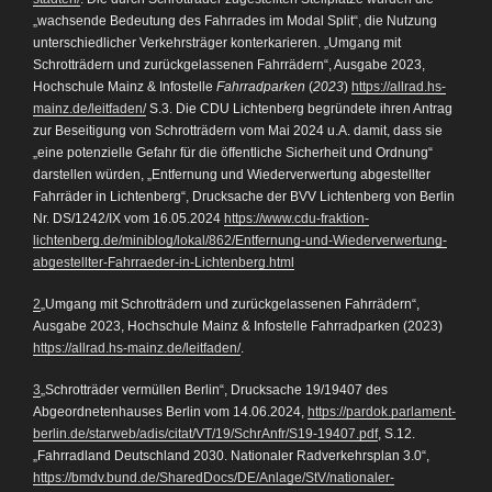
„wachsende Bedeutung des Fahrrades im Modal Split“, die Nutzung
unterschiedlicher Verkehrsträger konterkarieren. „Umgang mit
Schrotträdern und zurückgelassenen Fahrrädern“, Ausgabe 2023,
Hochschule Mainz & Infostelle
Fahrradparken
(
2023
)
https://allrad.hs-
mainz.de/leitfaden/
S.3. Die CDU Lichtenberg begründete ihren Antrag
zur Beseitigung von Schrotträdern vom Mai 2024 u.A. damit, dass sie
„eine potenzielle Gefahr für die öffentliche Sicherheit und Ordnung“
darstellen würden, „Entfernung und Wiederverwertung abgestellter
Fahrräder in Lichtenberg“, Drucksache der BVV Lichtenberg von Berlin
Nr. DS/1242/IX vom 16.05.2024
https://www.cdu-fraktion-
lichtenberg.de/miniblog/lokal/862/Entfernung-und-Wiederverwertung-
abgestellter-Fahrraeder-in-Lichtenberg.html
2
„Umgang mit Schrotträdern und zurückgelassenen Fahrrädern“,
Ausgabe 2023, Hochschule Mainz & Infostelle Fahrradparken (2023)
https://allrad.hs-mainz.de/leitfaden/
.
3
„Schrotträder vermüllen Berlin“, Drucksache 19/19407 des
Abgeordnetenhauses Berlin vom 14.06.2024,
https://pardok.parlament-
berlin.de/starweb/adis/citat/VT/19/SchrAnfr/S19-19407.pdf
, S.12.
„Fahrradland Deutschland 2030. Nationaler Radverkehrsplan 3.0“,
https://bmdv.bund.de/SharedDocs/DE/Anlage/StV/nationaler-