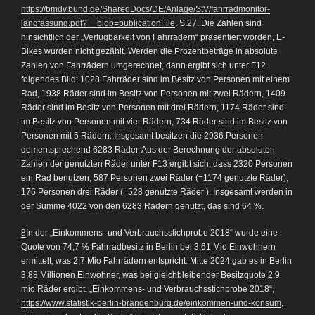
https://bmdv.bund.de/SharedDocs/DE/Anlage/StV/fahrradmonitor-
langfassung.pdf?__blob=publicationFile
, S.27. Die Zahlen sind
hinsichtlich der „Verfügbarkeit von Fahrrädern“ präsentiert worden, E-
Bikes wurden nicht gezählt. Werden die Prozentbeträge in absolute
Zahlen von Fahrrädern umgerechnet, dann ergibt sich unter F12
folgendes Bild: 1028 Fahrräder sind im Besitz von Personen mit einem
Rad, 1938 Räder sind im Besitz von Personen mit zwei Rädern, 1409
Räder sind im Besitz von Personen mit drei Rädern, 1174 Räder sind
im Besitz von Personen mit vier Rädern, 734 Räder sind im Besitz von
Personen mit 5 Rädern. Insgesamt besitzen die 2936 Personen
dementsprechend 6283 Räder. Aus der Berechnung der absoluten
Zahlen der genutzten Räder unter F13 ergibt sich, dass 2320 Personen
ein Rad benutzen, 587 Personen zwei Räder (=1174 genutzte Räder),
176 Personen drei Räder (=528 genutzte Räder ). Insgesamt werden in
der Summe 4022 von den 6283 Rädern genutzt, das sind 64 %.
8
In der „Einkommens- und Verbrauchsstichprobe 2018“ wurde eine
Quote von 74,7 % Fahrradbesitz in Berlin bei 3,61 Mio Einwohnern
ermittelt, was 2,7 Mio Fahrrädern entspricht. Mitte 2024 gab es in Berlin
3,88 Millionen Einwohner, was bei gleichbleibender Besitzquote 2,9
mio Räder ergibt. „Einkommens- und Verbrauchsstichprobe 2018“,
https://www.statistik-berlin-brandenburg.de/einkommen-und-konsum
,