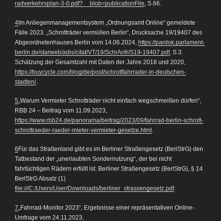
radverkehrsplan-3-0.pdf?__blob=publicationFile
, S.66.
4
Im Anliegenmanagementsystem „Ordnungsamt Online“ gemeldete
Fälle 2023. „Schrotträder vermüllen Berlin“, Drucksache 19/19407 des
Abgeordnetenhauses Berlin vom 14.06.2024,
https://pardok.parlament-
berlin.de/starweb/adis/citat/VT/19/SchrAnfr/S19-19407.pdf
, S.3.
Schätzung der Gesamtzahl mit Daten der Jahre 2018 und 2020,
https://buycycle.com/blog/de/post/schrottfahrrader-in-deutschen-
stadten/
.
5
„Warum Vermieter Schrotträder nicht einfach wegschmeißen dürfen“,
RBB 24 – Beitrag vom 11.09.2023,
https://www.rbb24.de/panorama/beitrag/2023/09/fahrrad-berlin-schrott-
schrottraeder-raeder-mieter-vermieter-gesetze.html
.
6
Für das Straßenland gibt es im Berliner Straßengesetz (BerlStrG) den
Tatbestand der „unerlaubten Sondernutzung“, der bei nicht
fahrtüchtigen Rädern erfüllt ist. Berliner Straßengesetz (BerlStrG), § 14
BerlStrG Absatz (1)
file:///C:/Users/User/Downloads/berliner_strassengesetz.pdf
.
7
„Fahrrad-Monitor 2023“, Ergebnisse einer repräsentativen Online-
Umfrage vom 24.11.2023,