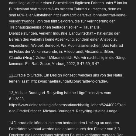
darin liegt, auch nur einen Bruchteil der täglichen Fahrten unter 5 km im
Bundesland statt mit dem Auto mit dem Fahrrad zu machen, denn es
sind 60% aller Autofahrten
https://bw.adfc.de/artikel/ohne-fahrrad-keine-
verkehrswende
. Von den fünf Sektoren, die zur Verringerung der
Treibhausgasemissionen beitragen sollen – Haushalte,
Dienstleistungen, Verkehr, Industrie, Landwirtschaft – hat einzig der
Bereich des Verkehrs keine Absenkung, sondern einen Anstieg zu
verzeichnen. Weibel, Benedikt, Wir Mobilitätsmenschen. Das Fahrrad
im Fokus der Verkehrswende, in: Hildebrandt, Alexandra; Silber,
Claudia (Hrsg.), Zukunft Mikromobilität. Wie wir nachhaltig in die Gänge
kommen: Ein Rad-Geber, Marburg 2022, S.47-59, S.47.
12
„Cradle to Cradle. Ein Design Konzept, welches uns von der Natur
lernen lässt“, https://michaelbraungart.com/cradle-to-cradle/.
13
„Michael Braungart: Recycling ist eine Lüge“, Interview vom
6.1.2023,
https://www.kleinezeitung.at/lebensart/nachhaltig_leben/6244002/Cradl
e-to-CradleErfinder_Michael-Braungart_Recycling-ist-eine-Luege.
14
Fahrradteile können in einem bedeutenden Umfang an anderen
Fahrrädern verbaut werden und es kann durch den Einsatz von 3-D
Druckern die Lebensdauer wichtiger Bauteile verlängert werden. Der