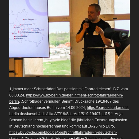
1
„Immer mehr Schrotträder! Das passiert mit Fahrradleichen“, B.Z. vom
06.03.24,
https://www.bz-berlin.de/berlin/mehr-schrott-fahrraeder-in-
berlin
. „Schrotträder vermüllen Berlin“, Drucksache 19/19407 des
Abgeordnetenhauses Berlin vom 14.06.2024,
https://pardok.parlament-
berlin.de/starweb/adis/citat/VT/19/SchrAnfr/S19-19407.pdf
S.1. Anja
Benson hat in ihrem „buycycle.blog“ die jährlichen Entsorgungskosten
in Deutschland hochgerechnet und kommt auf 16-25 Mio Euro,
https://buycycle.com/blog/de/post/schrottfahrrader-in-deutschen-
stadten/
. Die durch Schrotträder zugestellten Stellplätze würden die