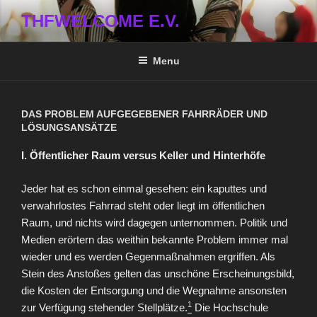
Skip
THFWELCOME E.V.
to
content
Menu
DAS PROBLEM AUFGEGEBENER FAHRRÄDER UND
LÖSUNGSANSÄTZE
I. Öffentlicher Raum versus Keller und Hinterhöfe
Jeder hat es schon einmal gesehen: ein kaputtes und
verwahrlostes Fahrrad steht oder liegt im öffentlichen
Raum, und nichts wird dagegen unternommen. Politik und
Medien erörtern das weithin bekannte Problem immer mal
wieder und es werden Gegenmaßnahmen ergriffen. Als
Stein des Anstoßes gelten das unschöne Erscheinungsbild,
die Kosten der Entsorgung und die Wegnahme ansonsten
1
zur Verfügung stehender Stellplätze.
Die Hochschule