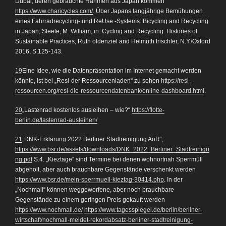
Dubai, deren gebrauchte Rahmen aus Japan kommen
https://www.charicycles.com/
. Über Japans langjährige Bemühungen
eines Fahrradrecycling- und ReUse -Systems: Bicycling and Recycling
in Japan, Steele, M. William, in: Cycling and Recycling. Histories of
Sustainable Practices, Ruth oldenziel and Helmuth trischler, N.Y./Oxford
2016, S.125-143.
19
Eine Idee, wie die Datenpräsentation im Internet gemacht werden
könnte, ist bei „Resi-der Ressourcenladen“ zu sehen
https://resi-
ressourcen.org/resi-die-ressourcendatenbank/online-dashboard.html
.
20
„Lastenrad kostenlos ausleihen – wie?“
https://flotte-
berlin.de/lastenrad-ausleihen/
21
„DNK-Erklärung 2022 Berliner Stadtreinigung AöR“,
https://www.bsr.de/assets/downloads/DNK_2022_Berliner_Stadtreinigu
ng.pdf
S.4. „Kieztage“ sind Termine bei denen wohnortnah Sperrmüll
abgeholt, aber auch brauchbare Gegenstände verschenkt werden
https://www.bsr.de/mein-sperrmuell-kieztag-30414.php
. In der
„Nochmall“ können weggeworfene, aber noch brauchbare
Gegenstände zu einem geringen Preis gekauft werden
https://www.nochmall.de/
https://www.tagesspiegel.de/berlin/berliner-
wirtschaft/nochmall-meldet-rekordabsatz-berliner-stadtreinigung-