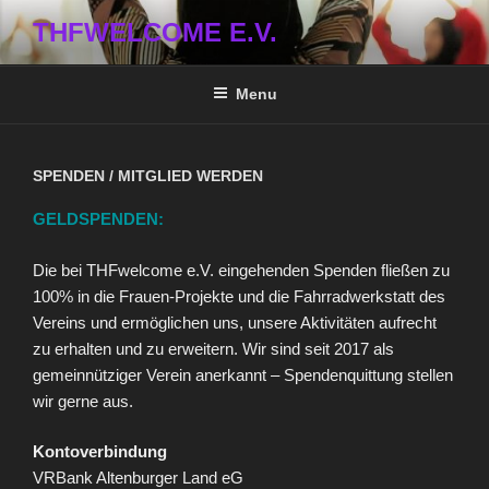
Skip
THFWELCOME E.V.
to
content
Menu
SPENDEN / MITGLIED WERDEN
GELDSPENDEN:
Die bei THFwelcome e.V. eingehenden Spenden fließen zu
100% in die Frauen-Projekte und die Fahrradwerkstatt des
Vereins und ermöglichen uns, unsere Aktivitäten aufrecht
zu erhalten und zu erweitern. Wir sind seit 2017 als
gemeinnütziger Verein anerkannt – Spendenquittung stellen
wir gerne aus.
Kontoverbindung
VR­Bank Altenburger Land eG