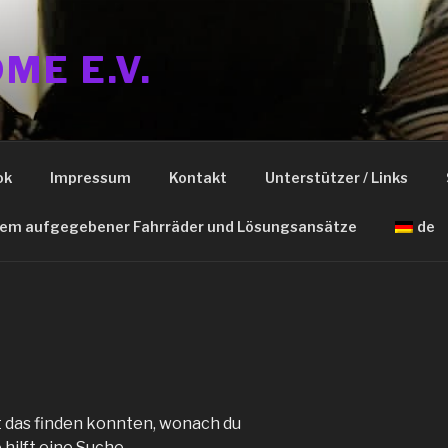
ME E.V.
ok
Impressum
Kontakt
Unterstützer / Links
lem aufgegebener Fahrräder und Lösungsansätze
de
cht das finden konnten, wonach du
hilft eine Suche.