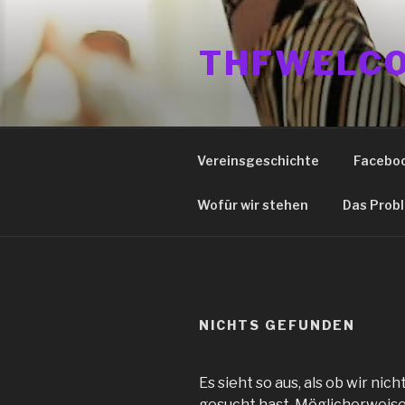
Zum
Inhalt
THFWELCO
springen
Vereinsgeschichte
Facebo
Wofür wir stehen
Das Prob
NICHTS GEFUNDEN
Es sieht so aus, als ob wir ni
gesucht hast. Möglicherweise 