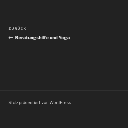
Beitragsnavigation
Vorheriger
ZURÜCK
Beitrag
Beratungshilfe und Yoga
Stolz präsentiert von WordPress