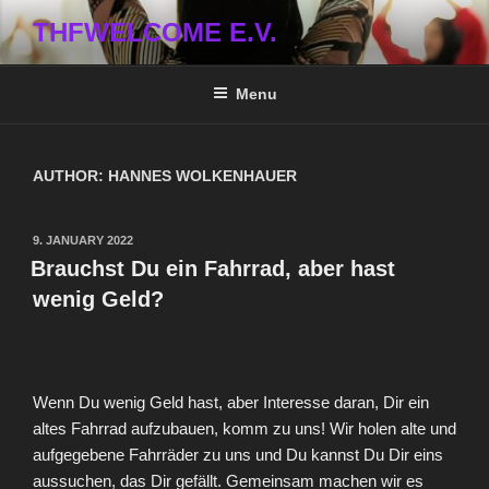
Skip
THFWELCOME E.V.
to
content
Menu
AUTHOR:
HANNES WOLKENHAUER
POSTED
9. JANUARY 2022
ON
Brauchst Du ein Fahrrad, aber hast
wenig Geld?
Wenn Du wenig Geld hast, aber Interesse daran, Dir ein
altes Fahrrad aufzubauen, komm zu uns! Wir holen alte und
aufgegebene Fahrräder zu uns und Du kannst Du Dir eins
aussuchen, das Dir gefällt. Gemeinsam machen wir es