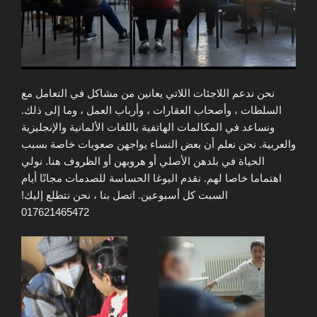
نحن ندعم اللاجئات اللاتي يعانين من مشاكل في التعامل مع
السلطات ، وأصحاب العقارات ، وأرباب العمل ، وما إلى ذلك.
ونساعد في المكالمات الهاتفية باللغات الألمانية والإنجليزية
والعربية. نحن نعلم أن بعض النساء يواجهن صعوبات خاصة بسبب
الحياة في بلدهن الأصلي أو هروبهن أو الظروف هنا. نولي
اهتماما خاصا لهم. نقدم اليوغا الحساسة للصدمات مجانًا أيام
السبت كل أسبوعين. اتصل بنا ، نحن نتطلع إليك!
017621465472