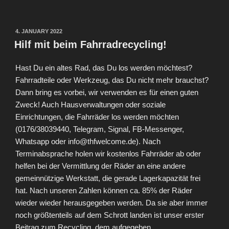
POSTED
4. JANUARY 2022
ON
Hilf mit beim Fahrradrecycling!
Hast Du ein altes Rad, das Du los werden möchtest?
Fahrradteile oder Werkzeug, das Du nicht mehr brauchst?
Dann bring es vorbei, wir verwenden es für einen guten
Zweck! Auch Hausverwaltungen oder soziale
Einrichtungen, die Fahrräder los werden möchten
(0176/38039440, Telegram, Signal, FB-Messenger,
Whatsapp oder info@thfwelcome.de). Nach
Terminabsprache holen wir kostenlos Fahrräder ab oder
helfen bei der Vermittlung der Räder an eine andere
gemeinnützige Werkstatt, die gerade Lagerkapazität frei
hat. Nach unseren Zahlen können ca. 85% der Räder
wieder wieder herausgegeben werden. Da sie aber immer
noch größtenteils auf dem Schrott landen ist unser erster
Beitrag zum Recycling, dem aufgegeben