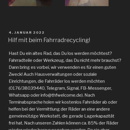
VERÖFFENTLICHT
4. JANUAR 2022
AM
Hilf mit beim Fahrradrecycling!
Hast Du ein altes Rad, das Du los werden möchtest?
Fahrradteile oder Werkzeug, das Du nicht mehr brauchst?
Dann bring es vorbei, wir verwenden es für einen guten
Zweck! Auch Hausverwaltungen oder soziale
Einrichtungen, die Fahrräder los werden möchten
(0176/38039440, Telegram, Signal, FB-Messenger,
Whatsapp oder info@thfwelcome.de). Nach
Terminabsprache holen wir kostenlos Fahrräder ab oder
helfen bei der Vermittlung der Räder an eine andere
gemeinnützige Werkstatt, die gerade Lagerkapazität
frei hat. Nach unseren Zahlen können ca. 85% der Räder
wieder wieder herausgegeben werden. Da sie aber