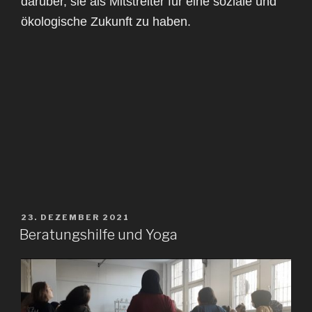
darüber, sie als Mitstreiter für eine soziale und
ökologische Zukunft zu haben.
VERÖFFENTLICHT
23. DEZEMBER 2021
AM
Beratungshilfe und Yoga