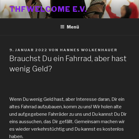
Zum
THFWELCOME E.V.
Inhalt
springen
Menü
VERÖFFENTLICHT
9. JANUAR 2022
VON
HANNES WOLKENHAUER
AM
Brauchst Du ein Fahrrad, aber hast
wenig Geld?
Wenn Du wenig Geld hast, aber Interesse daran, Dir ein
altes Fahrrad aufzubauen, komm zu uns! Wir holen alte
und aufgegebene Fahrräder zu uns und Du kannst Du Dir
eins aussuchen, das Dir gefällt. Gemeinsam machen wir
es wieder verkehrstüchtig und Du kannst es kostenlos
haben.