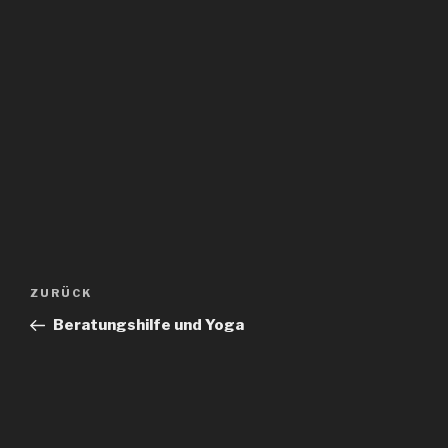
Beitragsnavigation
Vorheriger
ZURÜCK
Beitrag
Beratungshilfe und Yoga